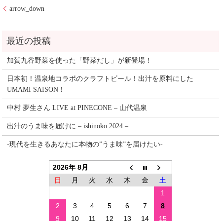
arrow_down
加賀九谷野菜を使った「野菜だし」が新登場！
日本初！温泉地コラボのクラフトビール！出汁を原料にした
UMAMI SAISON！
中村 夢生さん LIVE at PINECONE – 山代温泉
出汁のうま味を届けに – ishinoko 2024 –
-現代を生きるあなたに本物の”うま味”を届けたい-
2026年 8月
日
月
火
水
木
金
土
1
2
3
4
5
6
7
8
9
10
11
12
13
14
15