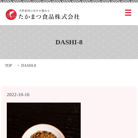
メ
DASHI-8
TOP
DASHI-8
2022-10-16