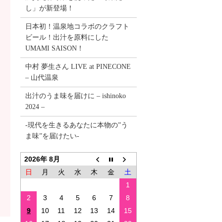
し」が新登場！
日本初！温泉地コラボのクラフト
ビール！出汁を原料にした
UMAMI SAISON！
中村 夢生さん LIVE at PINECONE
– 山代温泉
出汁のうま味を届けに – ishinoko
2024 –
-現代を生きるあなたに本物の”う
ま味”を届けたい-
2026年 8月
日
月
火
水
木
金
土
1
2
3
4
5
6
7
8
9
10
11
12
13
14
15