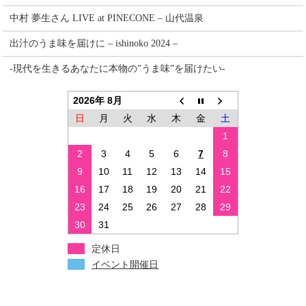
中村 夢生さん LIVE at PINECONE – 山代温泉
出汁のうま味を届けに – ishinoko 2024 –
-現代を生きるあなたに本物の”うま味”を届けたい-
2026年 8月
日
月
火
水
木
金
土
1
2
3
4
5
6
7
8
9
10
11
12
13
14
15
16
17
18
19
20
21
22
23
24
25
26
27
28
29
30
31
定休日
イベント開催日