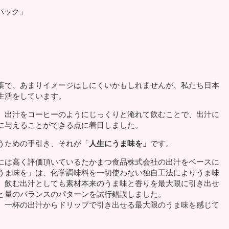
パック」
葉で、あまりイメージはしにくいかもしれませんが、私たち日本
生活をしています。
、出汁をコーヒーのようにじっくりと淹れて飲むことで、出汁に
に与えることができる点に着目しました。
うための手引き、それが「
人生にうま味を」
です。
には高く評価頂いているたかまつ食品株式会社の出汁をベースに
うま味を」は、化学調味料を一切使わない独自工法によりうま味
、飲む出汁としても素材本来のうま味と香りを最大限に引き出せ
と量のバランスのパターンを試行錯誤しました。
、一杯の出汁からドリップで引き出せる最大限のうま味を感じて