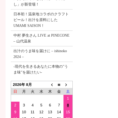
し」が新登場！
日本初！温泉地コラボのクラフト
ビール！出汁を原料にした
UMAMI SAISON！
中村 夢生さん LIVE at PINECONE
– 山代温泉
出汁のうま味を届けに – ishinoko
2024 –
-現代を生きるあなたに本物の”う
ま味”を届けたい-
2026年 8月
日
月
火
水
木
金
土
1
2
3
4
5
6
7
8
9
10
11
12
13
14
15