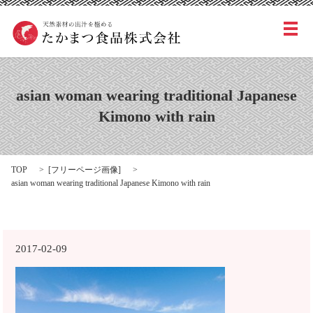
メ
asian woman wearing traditional Japanese
Kimono with rain
TOP
[
フリーページ画像
]
asian woman wearing traditional Japanese Kimono with rain
2017-02-09