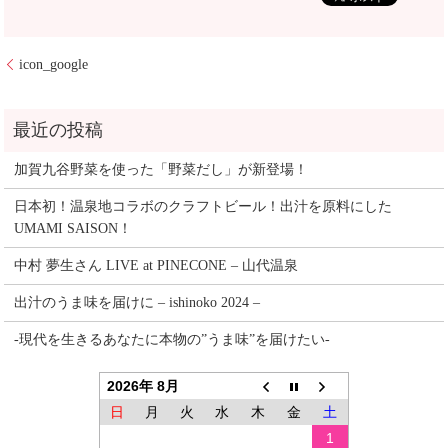
icon_google
加賀九谷野菜を使った「野菜だし」が新登場！
日本初！温泉地コラボのクラフトビール！出汁を原料にした
UMAMI SAISON！
中村 夢生さん LIVE at PINECONE – 山代温泉
出汁のうま味を届けに – ishinoko 2024 –
-現代を生きるあなたに本物の”うま味”を届けたい-
2026年 8月
日
月
火
水
木
金
土
1