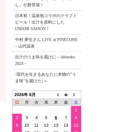
し」が新登場！
日本初！温泉地コラボのクラフト
ビール！出汁を原料にした
UMAMI SAISON！
中村 夢生さん LIVE at PINECONE
– 山代温泉
出汁のうま味を届けに – ishinoko
2024 –
-現代を生きるあなたに本物の”う
ま味”を届けたい-
2026年 8月
日
月
火
水
木
金
土
1
2
3
4
5
6
7
8
9
10
11
12
13
14
15