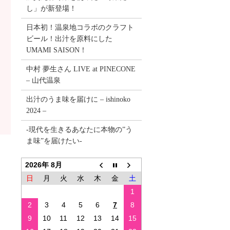
し」が新登場！
日本初！温泉地コラボのクラフト
ビール！出汁を原料にした
UMAMI SAISON！
中村 夢生さん LIVE at PINECONE
– 山代温泉
出汁のうま味を届けに – ishinoko
2024 –
-現代を生きるあなたに本物の”う
ま味”を届けたい-
2026年 8月
日
月
火
水
木
金
土
1
2
3
4
5
6
7
8
9
10
11
12
13
14
15