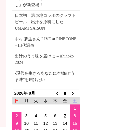
し」が新登場！
日本初！温泉地コラボのクラフト
ビール！出汁を原料にした
UMAMI SAISON！
中村 夢生さん LIVE at PINECONE
– 山代温泉
出汁のうま味を届けに – ishinoko
2024 –
-現代を生きるあなたに本物の”う
ま味”を届けたい-
2026年 8月
日
月
火
水
木
金
土
1
2
3
4
5
6
7
8
9
10
11
12
13
14
15