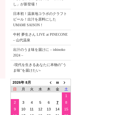
し」が新登場！
日本初！温泉地コラボのクラフト
ビール！出汁を原料にした
UMAMI SAISON！
中村 夢生さん LIVE at PINECONE
– 山代温泉
出汁のうま味を届けに – ishinoko
2024 –
-現代を生きるあなたに本物の”う
ま味”を届けたい-
2026年 8月
日
月
火
水
木
金
土
1
2
3
4
5
6
7
8
9
10
11
12
13
14
15