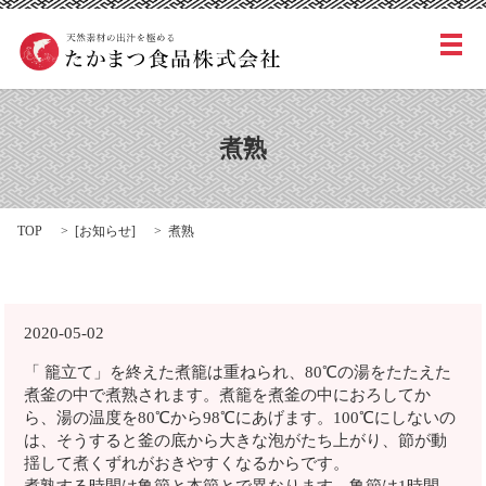
メ
煮熟
TOP
[
お知らせ
]
煮熟
2020-05-02
「 籠立て」を終えた煮籠は重ねられ、80℃の湯をたたえた
煮釜の中で煮熟されます。煮籠を煮釜の中におろしてか
ら、湯の温度を80℃から98℃にあげます。100℃にしないの
は、そうすると釜の底から大きな泡がたち上がり、節が動
揺して煮くずれがおきやすくなるからです。