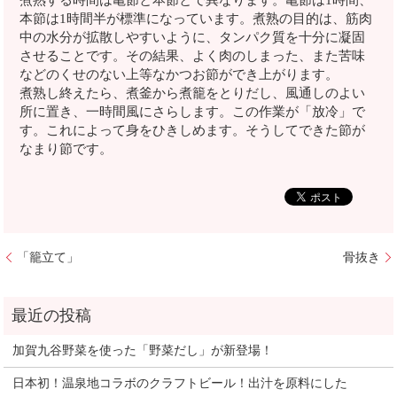
煮熟する時間は亀節と本節とで異なります。亀節は1時間、
本節は1時間半が標準になっています。煮熟の目的は、筋肉
中の水分が拡散しやすいように、タンパク質を十分に凝固
させることです。その結果、よく肉のしまった、また苦味
などのくせのない上等なかつお節ができ上がります。
煮熟し終えたら、煮釜から煮籠をとりだし、風通しのよい
所に置き、一時間風にさらします。この作業が「放冷」で
す。これによって身をひきしめます。そうしてできた節が
なまり節です。
「籠立て」
骨抜き
加賀九谷野菜を使った「野菜だし」が新登場！
日本初！温泉地コラボのクラフトビール！出汁を原料にした