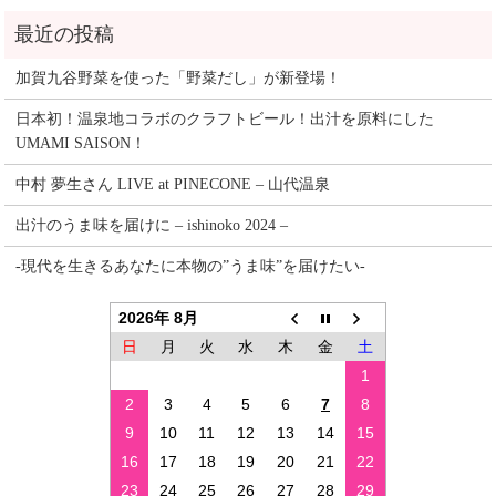
加賀九谷野菜を使った「野菜だし」が新登場！
日本初！温泉地コラボのクラフトビール！出汁を原料にした
UMAMI SAISON！
中村 夢生さん LIVE at PINECONE – 山代温泉
出汁のうま味を届けに – ishinoko 2024 –
-現代を生きるあなたに本物の”うま味”を届けたい-
2026年 8月
日
月
火
水
木
金
土
1
2
3
4
5
6
7
8
9
10
11
12
13
14
15
16
17
18
19
20
21
22
23
24
25
26
27
28
29