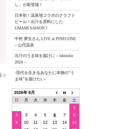
し」が新登場！
日本初！温泉地コラボのクラフト
ビール！出汁を原料にした
UMAMI SAISON！
中村 夢生さん LIVE at PINECONE
– 山代温泉
出汁のうま味を届けに – ishinoko
2024 –
-現代を生きるあなたに本物の”う
設
ま味”を届けたい-
2026年 8月
日
月
火
水
木
金
土
1
2
3
4
5
6
7
8
9
10
11
12
13
14
15