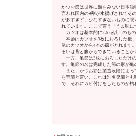
かつお節は世界に類をみない日本独
言われ国内の9割が水揚げされてそ
が多すぎず、少なすぎないものに限
れています。ここで言う「うま味に
カツオは基本的に2.5kg以上のも
本節はカツオを3枚におろした後、
尾のカツオから4本の節がとれます
るいは背と腹からできていることか
一方、亀節は3枚におろしただけの
す。亀節の名は完成した節の形が亀
また、かつお節は製造段階によって
を荒節と言い、これは別名鬼節とも
で、それにカビ付けをしたものが枯