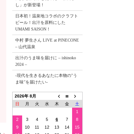
し」が新登場！
日本初！温泉地コラボのクラフト
ビール！出汁を原料にした
UMAMI SAISON！
中村 夢生さん LIVE at PINECONE
– 山代温泉
出汁のうま味を届けに – ishinoko
2024 –
-現代を生きるあなたに本物の”う
ま味”を届けたい-
2026年 8月
日
月
火
水
木
金
土
1
2
3
4
5
6
7
8
9
10
11
12
13
14
15