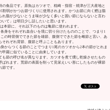
特の食品です。原魚はカツオで、枕崎・指宿・焼津が三大産地と
の5割弱がかつお節づくりに使用されます。かつお節に向く鰹は脂
られ脂が少ないとうま味が少なく多いと固い節にならないと言わ
ついて」は明日少し話したいと思います。
のは本節に、それ以下のものは亀節に使われます。
各身をそれぞれ血合いを境に切り分けたもののことで、つまり1
。この時背側でできた節を雄節、腹側でできた節を雌節と言い、あ
らそれぞれ背節、腹節と呼ぶこともあります。
身からつくる節のことでつまり1尾のカツオから2本の節がとれま
の甲羅に似ていることに由来しています。
も節の呼び名が異なります。カツオを煮て燻し乾燥させたもの
呼ばれます。荒節の表面を削って見栄えいい形にしたものが裸節
れ節です。