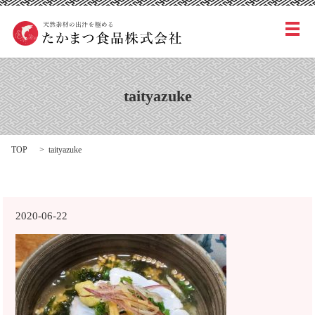
メ
taityazuke
TOP
taityazuke
2020-06-22