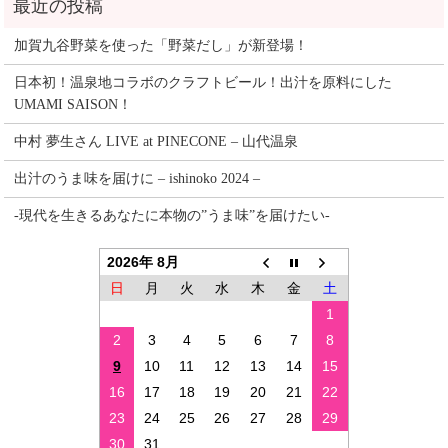
加賀九谷野菜を使った「野菜だし」が新登場！
日本初！温泉地コラボのクラフトビール！出汁を原料にした
UMAMI SAISON！
中村 夢生さん LIVE at PINECONE – 山代温泉
出汁のうま味を届けに – ishinoko 2024 –
-現代を生きるあなたに本物の”うま味”を届けたい-
2026年 8月
日
月
火
水
木
金
土
1
2
3
4
5
6
7
8
9
10
11
12
13
14
15
16
17
18
19
20
21
22
23
24
25
26
27
28
29
30
31