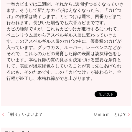
一番カビまでは二週間、それから1週間ずつ長くなっていき
ます。そうして新たなカビがはえなくなったら、「カビつ
け」の作業は終了します。カビつけは通常、四番カビまで
行われます。長びいた場合でも六番カビまでです。
カビの種類ですが、これもカビつけが進行するにつれて、
ペニシリウム属からアスペルギルス属に変わっていきま
す。このアスペルギルス属のカビの中に、優良種のカビが
入っています。グラウカス、ルーパー、レーペンスなどが
それで、これらのカビの発育した節の表面は淡灰緑色をし
ています。本枯れ節の質の良さを決定づける重要な条件と
して、表面が淡灰緑色をしていることが真っ先にあげられ
るのも、そのためです。この「カビつけ」が終わると、全
行程が終了し、本枯れ節ができ上がります。
「削り」いよいよ？
Ｕｍａｍｉとは？