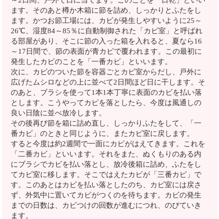
～2日間、戸外で日に当てます。このことを「日乾」といい
ます。そのあと樽か木箱に節を詰め、しっかりとふたをし
ます。かつお節工場には、カビが発生しやすいように25～
26℃、湿度84～85％に自動制御された「カビ室」と呼ばれ
る部屋があり、そこに節の入った箱を入れると、夏なら16
～17日間で、節の表面が青カビで覆われます。この最初に
発生したカビのことを「一番カビ」といいます。
次に、カビのついた節を容器ごとカビ室からだし、戸外に
広げたムシロなどの上に並べて2日間ほど日に干します。そ
のあと、ブラシを使って1本1本丁寧に表面のカビを払い落
とします。こうやってカビを落としたら、今度は風通しの
良い日陰に並べ放冷します。
その後再び節を箱に詰め直し、しっかりふたをして、「一
番カビ」のときと同じように、またカビ室に戻します。
すると今度は約2週間で一面にカビがはえてきます。これを
「二番カビ」といいます。それをまた、ぬくもりのある内
にブラシでカビを払い落とし、放冷後箱に詰め、ふたをし
てカビ室に移します。そこではえたカビが「三番カビ」で
す。このあとはカビを払い落としたのち、カビ室には戻さ
ず、外気中に置いてカビがつくのを待ちます。カビの発生
までの日数は、カビつけの回数が進むにつれ、のびていき
ます。