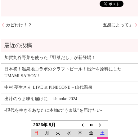
カビ付け！？
「五感によって」
加賀九谷野菜を使った「野菜だし」が新登場！
日本初！温泉地コラボのクラフトビール！出汁を原料にした
UMAMI SAISON！
中村 夢生さん LIVE at PINECONE – 山代温泉
出汁のうま味を届けに – ishinoko 2024 –
-現代を生きるあなたに本物の”うま味”を届けたい-
2026年 8月
日
月
火
水
木
金
土