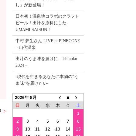
し」が新登場！
日本初！温泉地コラボのクラフト
ビール！出汁を原料にした
UMAMI SAISON！
中村 夢生さん LIVE at PINECONE
– 山代温泉
出汁のうま味を届けに – ishinoko
2024 –
-現代を生きるあなたに本物の”う
ま味”を届けたい-
2026年 8月
日
月
火
水
木
金
土
り
1
2
3
4
5
6
7
8
9
10
11
12
13
14
15