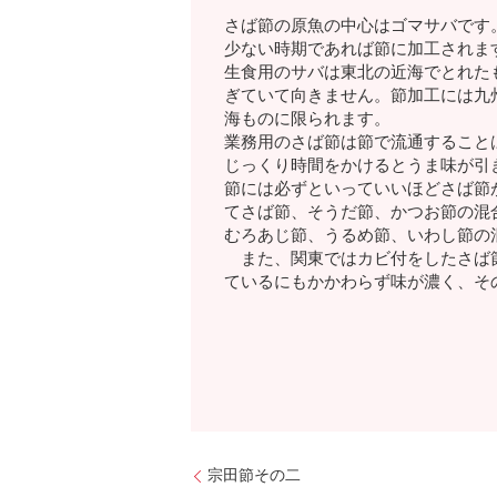
さば節の原魚の中心はゴマサバです
少ない時期であれば節に加工されま
生食用のサバは東北の近海でとれた
ぎていて向きません。節加工には九
海ものに限られます。
業務用のさば節は節で流通すること
じっくり時間をかけるとうま味が引
節には必ずといっていいほどさば節
てさば節、そうだ節、かつお節の混
むろあじ節、うるめ節、いわし節の
また、関東ではカビ付をしたさば節
ているにもかかわらず味が濃く、そ
宗田節その二