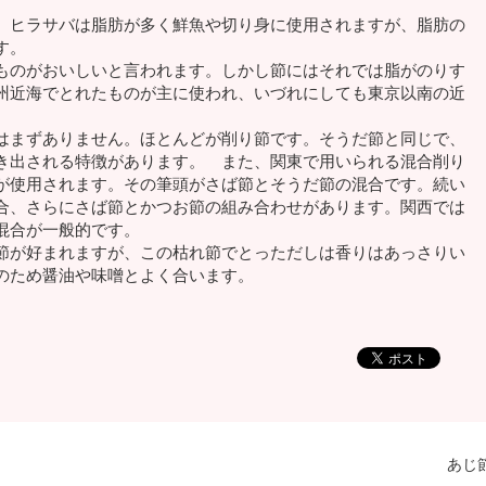
。ヒラサバは脂肪が多く鮮魚や切り身に使用されますが、脂肪の
す。
ものがおいしいと言われます。しかし節にはそれでは脂がのりす
州近海でとれたものが主に使われ、いづれにしても東京以南の近
はまずありません。ほとんどが削り節です。そうだ節と同じで、
き出される特徴があります。 また、関東で用いられる混合削り
が使用されます。その筆頭がさば節とそうだ節の混合です。続い
合、さらにさば節とかつお節の組み合わせがあります。関西では
混合が一般的です。
が好まれますが、この枯れ節でとっただしは香りはあっさりい
のため醤油や味噌とよく合います。
あじ