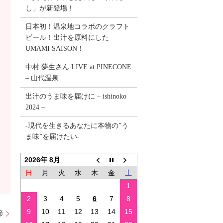
し」が新登場！
日本初！温泉地コラボのクラフト
ビール！出汁を原料にした
UMAMI SAISON！
中村 夢生さん LIVE at PINECONE
– 山代温泉
出汁のうま味を届けに – ishinoko
2024 –
-現代を生きるあなたに本物の”う
ま味”を届けたい-
2026年 8月
日
月
火
水
木
金
土
1
2
3
4
5
6
7
8
9
10
11
12
13
14
15
節