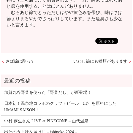
特にうどん店でよく消費されます。一方、関東ではむろあ
じ節を使用することはほとんどありません。
むろあじ節でとっただしはやや黄色みを帯び、味はさば
節ょりまろやかでさっぱりしています。また魚臭さも少な
いと言えます。
さば節は削って
いわし節にも種類があります
加賀九谷野菜を使った「野菜だし」が新登場！
日本初！温泉地コラボのクラフトビール！出汁を原料にした
UMAMI SAISON！
中村 夢生さん LIVE at PINECONE – 山代温泉
出汁のうま味を届けに – ishinoko 2024 –